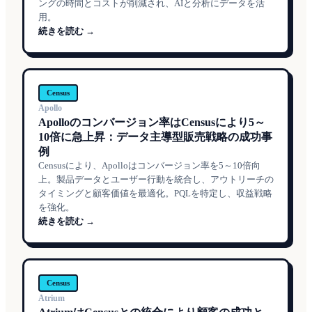
ングの時間とコストが削減され、AIと分析にデータを活
用。
続きを読む →
Census
Apollo
Apolloのコンバージョン率はCensusにより5～
10倍に急上昇：データ主導型販売戦略の成功事
例
Censusにより、Apolloはコンバージョン率を5～10倍向
上。製品データとユーザー行動を統合し、アウトリーチの
タイミングと顧客価値を最適化。PQLを特定し、収益戦略
を強化。
続きを読む →
Census
Atrium