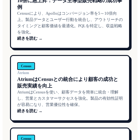
10倍に急上昇：データ主導型販売戦略の成功事
例
Censusにより、Apolloはコンバージョン率を5～10倍向
上。製品データとユーザー行動を統合し、アウトリーチの
タイミングと顧客価値を最適化。PQLを特定し、収益戦略
を強化。
続きを読む →
Census
Atrium
AtriumはCensusとの統合により顧客の成功と
販売実績を向上
AtriumはCensusを使い、顧客データを簡単に統合・理解
し、営業とカスタマーサクセスを強化。製品の有効性証明
が容易になり、営業優位性を確保。
続きを読む →
Census