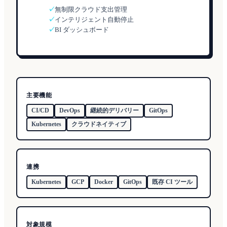
✓
無制限クラウド支出管理
✓
インテリジェント自動停止
✓
BI ダッシュボード
主要機能
CI/CD
DevOps
継続的デリバリー
GitOps
Kubernetes
クラウドネイティブ
連携
Kubernetes
GCP
Docker
GitOps
既存 CI ツール
対象規模