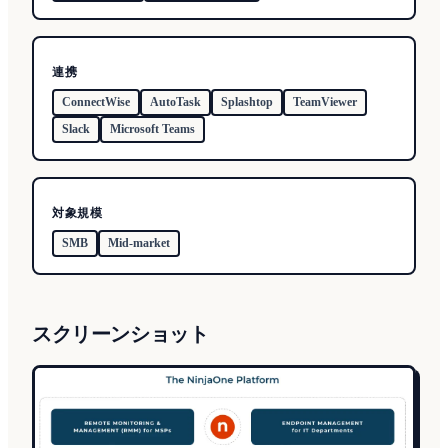
連携
ConnectWise
AutoTask
Splashtop
TeamViewer
Slack
Microsoft Teams
対象規模
SMB
Mid-market
スクリーンショット