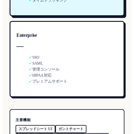
✓
タイムトラッキング
Enterprise
—
✓
SSO
✓
SAML
✓
管理コンソール
✓
HIPAA 対応
✓
プレミアムサポート
主要機能
スプレッドシート UI
ガントチャート