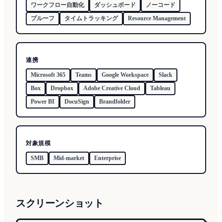
ワークフロー自動化
ダッシュボード
ノーコード
プルーフ
タイムトラッキング
Resource Management
連携
Microsoft 365
Teams
Google Workspace
Slack
Box
Dropbox
Adobe Creative Cloud
Tableau
Power BI
DocuSign
Brandfolder
対象規模
SMB
Mid-market
Enterprise
スクリーンショット