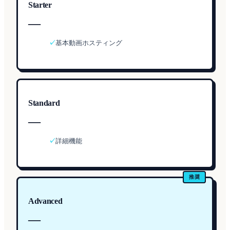
Starter
—
✓
基本動画ホスティング
Standard
—
✓
詳細機能
推奨
Advanced
—