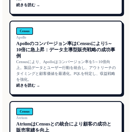
続きを読む →
Census
Apollo
Apolloのコンバージョン率はCensusにより5～
10倍に急上昇：データ主導型販売戦略の成功事
例
Censusにより、Apolloはコンバージョン率を5～10倍向
上。製品データとユーザー行動を統合し、アウトリーチの
タイミングと顧客価値を最適化。PQLを特定し、収益戦略
を強化。
続きを読む →
Census
Atrium
AtriumはCensusとの統合により顧客の成功と
販売実績を向上