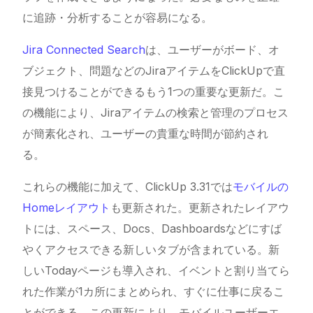
に追跡・分析することが容易になる。
Jira Connected Search
は、ユーザーがボード、オ
ブジェクト、問題などのJiraアイテムをClickUpで直
接見つけることができるもう1つの重要な更新だ。こ
の機能により、Jiraアイテムの検索と管理のプロセス
が簡素化され、ユーザーの貴重な時間が節約され
る。
これらの機能に加えて、
ClickUp
3.31では
モバイルの
Homeレイアウト
も更新された。更新されたレイアウ
トには、スペース、
Docs
、Dashboardsなどにすば
やくアクセスできる新しいタブが含まれている。新
しいTodayページも導入され、イベントと割り当てら
れた作業が1カ所にまとめられ、すぐに仕事に戻るこ
とができる。この更新により、モバイルユーザーエ