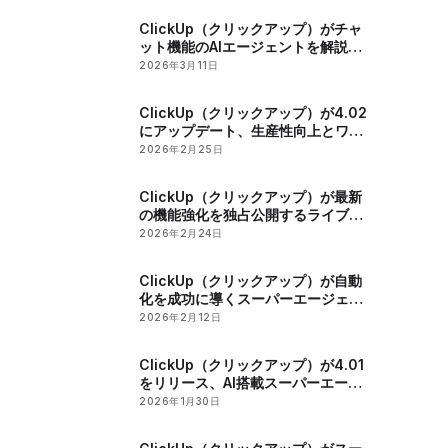
ClickUp（クリックアップ）がチャ
ット機能のAIエージェントを解説す
るウェビナーを開催
2026年3月11日
ClickUp（クリックアップ）が4.02
にアップデート、生産性向上とワー
クフローの合理化を実現する最新機
2026年2月25日
能を発表
ClickUp（クリックアップ）が最新
の機能強化を独占公開するライブイ
ベントを開催
2026年2月24日
ClickUp（クリックアップ）が自動
化を成功に導くスーパーエージェン
トワークフローの設計に関するバー
2026年2月12日
チャルイベントを開催
ClickUp（クリックアップ）が4.01
をリリース、AI搭載スーパーエージ
ェントでワークスペースの効率と生
2026年1月30日
産性を向上