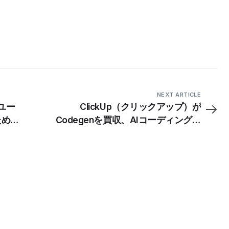
NEXT ARTICLE
、ユー
ClickUp（クリックアップ）が
ため、
Codegenを買収、AIコーディングエ
ベータ
ージェントでソフトウェア開発のギ
ャップを埋める