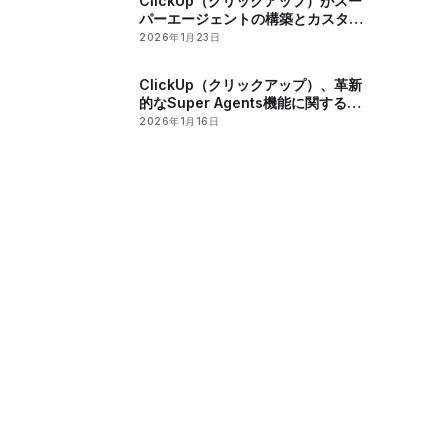
ClickUp（クリックアップ）がスー
パーエージェントの構築とカスタマ
イズに関するインタラクティブなワ
2026年1月23日
ークショップを開催
ClickUp（クリックアップ）、革新
的なSuper Agents機能に関する交
流イベントを開催
2026年1月16日