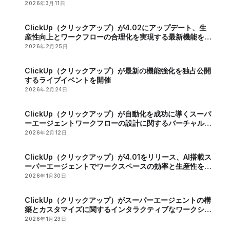
2026年3月11日
ClickUp（クリックアップ）が4.02にアップデート、生
産性向上とワークフローの合理化を実現する最新機能を発
表
2026年2月25日
ClickUp（クリックアップ）が最新の機能強化を独占公開
するライブイベントを開催
2026年2月24日
ClickUp（クリックアップ）が自動化を成功に導くスーパ
ーエージェントワークフローの設計に関するバーチャルイ
ベントを開催
2026年2月12日
ClickUp（クリックアップ）が4.01をリリース、AI搭載ス
ーパーエージェントでワークスペースの効率と生産性を向
上
2026年1月30日
ClickUp（クリックアップ）がスーパーエージェントの構
築とカスタマイズに関するインタラクティブなワークショ
ップを開催
2026年1月23日