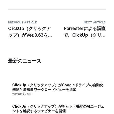
PREVIOUS ARTICLE
NEXT ARTICLE
ClickUp（クリックア
Forresterによる調査
ップ）がVer.3.63をリ
で、ClickUp（クリッ
リース：自動化の強
クアップ）のAIワーク
化、データセキュリテ
スペースは384%の
ィーの向上、AIメモ作
ROIを実現し、
最新のニュース
成機能
92,400時間の生産時
間を節約することが明
らかに
ClickUp（クリックアップ）がGoogleドライブの自動化
機能と階層型ワークロードビューを追加
2026年4月9日
ClickUp（クリックアップ）がチャット機能のAIエージェ
ントを解説するウェビナーを開催