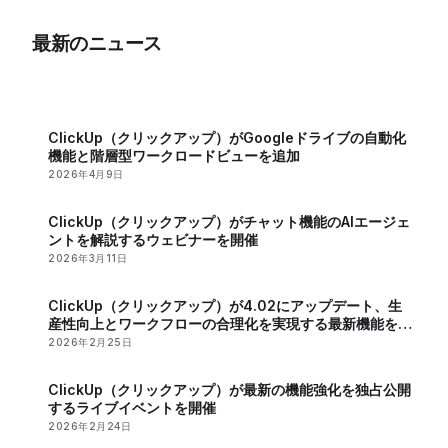
強化し、G2 Winter
「Super Agents」を
最新のニュース
2026レポートでトッ
リリース
プに
ClickUp（クリックアップ）がGoogleドライブの自動化
機能と階層型ワークロードビューを追加
2026年4月9日
ClickUp（クリックアップ）がチャット機能のAIエージェ
ントを解説するウェビナーを開催
2026年3月11日
ClickUp（クリックアップ）が4.02にアップデート、生
産性向上とワークフローの合理化を実現する最新機能を発
表
2026年2月25日
ClickUp（クリックアップ）が最新の機能強化を独占公開
するライブイベントを開催
2026年2月24日