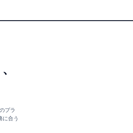
く、
のプラ
務に合う