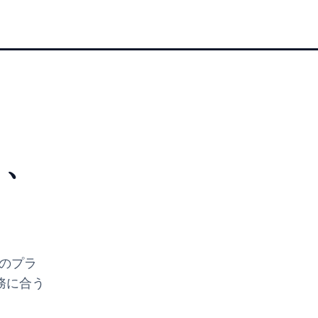
く、
のプラ
務に合う