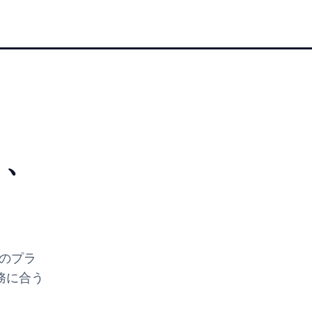
く、
のプラ
務に合う