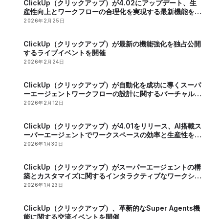
ClickUp（クリックアップ）が4.02にアップデート、生
産性向上とワークフローの合理化を実現する最新機能を発
表
2026年2月25日
ClickUp（クリックアップ）が最新の機能強化を独占公開
するライブイベントを開催
2026年2月24日
ClickUp（クリックアップ）が自動化を成功に導くスーパ
ーエージェントワークフローの設計に関するバーチャルイ
ベントを開催
2026年2月12日
ClickUp（クリックアップ）が4.01をリリース、AI搭載ス
ーパーエージェントでワークスペースの効率と生産性を向
上
2026年1月30日
ClickUp（クリックアップ）がスーパーエージェントの構
築とカスタマイズに関するインタラクティブなワークショ
ップを開催
2026年1月23日
ClickUp（クリックアップ）、革新的なSuper Agents機
能に関する交流イベントを開催