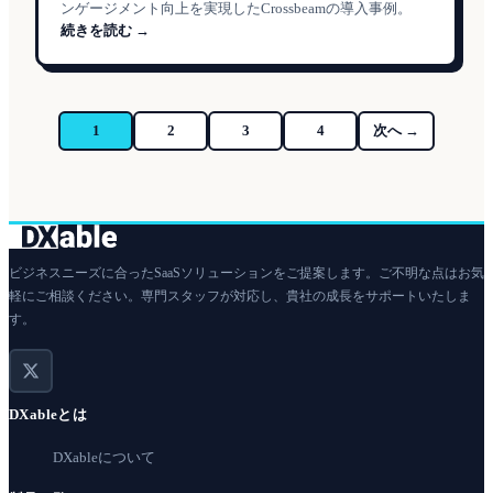
ンゲージメント向上を実現したCrossbeamの導入事例。
続きを読む →
1
2
3
4
次へ →
ビジネスニーズに合ったSaaSソリューションをご提案します。ご不明な点はお気
軽にご相談ください。専門スタッフが対応し、貴社の成長をサポートいたしま
す。
DXableとは
DXableについて