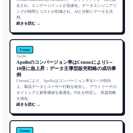
合され、エンゲージメントが迅速化。データエンジニアリ
ングの時間とコストが削減され、AIと分析にデータを活
用。
続きを読む →
Census
Apollo
Apolloのコンバージョン率はCensusにより5～
10倍に急上昇：データ主導型販売戦略の成功事
例
Censusにより、Apolloはコンバージョン率を5～10倍向
上。製品データとユーザー行動を統合し、アウトリーチの
タイミングと顧客価値を最適化。PQLを特定し、収益戦略
を強化。
続きを読む →
Census