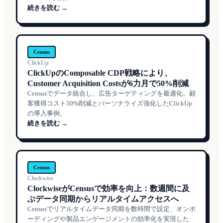
続きを読む →
Census
ClickUp
ClickUpのComposable CDP戦略により、
Customer Acquisition Costsが6力月で50%削減
Censusでデータ統合し、広告ターゲティングを最適化。顧
客獲得コスト50%削減とパーソナライズ強化したClickUp
の導入事例。
続きを読む →
Census
Clockwise
ClockwiseがCensusで効率を向上：数週間に及
ぶデータ同期からリアルタイムアクセスへ
Censusでリアルタイムデータ同期を数時間で設定、オンボ
ーディングや製品エンゲージメントの効率化を実現した