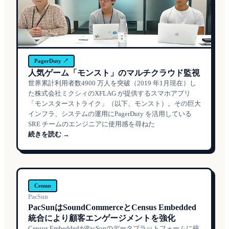
PagerDuty ↗
人気ゲーム「モンスト」のマルチクラウド監視
世界累計利用者数4900 万人を突破（2019 年1月現在）し
た株式会社ミクシィのXFLAG が提供するスマホアプリ
「モンスターストライク」（以下、モンスト）。その巨大
インフラ、システムの運用にPagerDuty を活用している
SRE チームのエンジニアに使用感を尋ねた
続きを読む →
Census
PacSun
PacSunはSoundCommerceとCensus Embedded
統合により顧客エンゲージメントを強化
Census EmbeddedがPacSunのデータプラットフォームに統