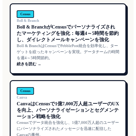
Census
Boll & Branch
Boll & BranchがCensusでパーソナライズされ
たマーケティングを強化：毎週4～5時間を節約
し、ダイレクトメールキャンペーンを強化
Boll & BranchはCensusでPebblePost統合を効率化し、ター
ゲットを絞ったキャンペーンを実現。データチームの時間
を週4～5時間節約。
続きを読む →
Census
Canva
CanvaはCensusで1億7,000万人超ユーザーのUX
を向上、パーソナライゼーションとセグメンテ
ーション戦略を強化
Censusでデータ統合を強化し、1億7,000万人超のユーザー
にパーソナライズされたメッセージを迅速に配信した
Canvaの事例。